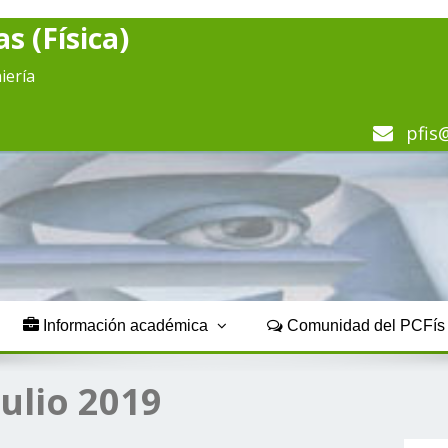
s (Física)
iería
pfis
Información académica
Comunidad del PCFí
julio 2019