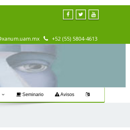
@xanum.uam.mx
+52 (55) 5804-4613
s
Seminario
Avisos