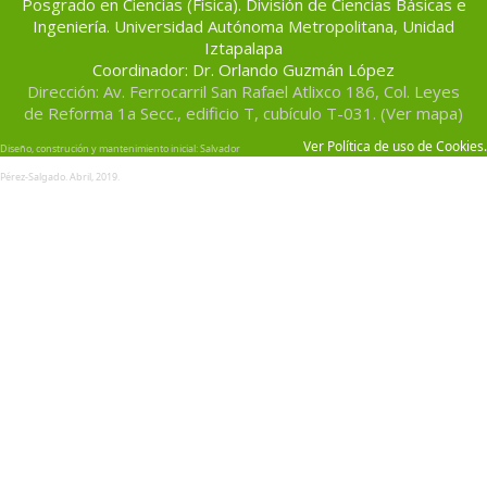
Posgrado en Ciencias (Física). División de Ciencias Básicas e
Ingeniería. Universidad Autónoma Metropolitana, Unidad
Iztapalapa
Coordinador: Dr. Orlando Guzmán López
Dirección: Av. Ferrocarril San Rafael Atlixco 186, Col. Leyes
de Reforma 1a Secc., edificio T, cubí­culo T-031. (Ver mapa)
Ver Política de uso de Cookies.
Diseño, construción y mantenimiento inicial:
Salvador
Pérez-Salgado
. Abril, 2019.