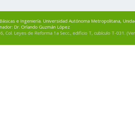
s Básicas e Ingeniería. Universidad Autónoma Metropolitana, Unid
nador: Dr. Orlando Guzmán López
186, Col. Leyes de Reforma 1a Secc., edificio T, cubí­culo T-031. (V