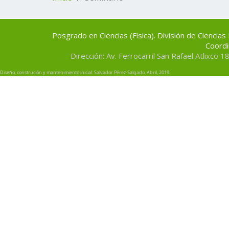
Posgrado en Ciencias (Física). División de Ciencia
Coordi
Dirección: Av. Ferrocarril San Rafael Atlixco 
Diseño, construción y mantenimiento inicial:
Salvador Pérez-Salgado
. Abril, 2019.