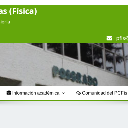
s (Física)
iería
pfis
Información académica
Comunidad del PCFí