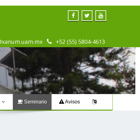
@xanum.uam.mx
+52 (55) 5804-4613
s
Seminario
Avisos