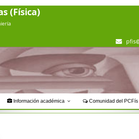
s (Física)
iería
pfis
Información académica
Comunidad del PCFí