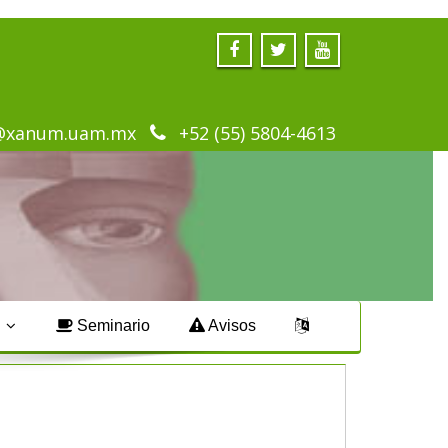
@xanum.uam.mx
+52 (55) 5804-4613
s
Seminario
Avisos